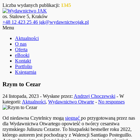
Liczba wydanych publikacji:
1345
os. Stalowe 5, Kraków
+48 12 423 25 46 jak@wydawnictwojak.pl
Menu
Aktualności
O nas
Oferta
eBooki
Kontakt
Portfolio
Księgarnia
Rzym to Cezar
24 listopada, 2023 - Wysłane przez:
Andrzej Choczewski
- W
kategorii:
Aktualności
,
Wydawnictwo Otwarte
-
No responses
Od niedawna Czytelnicy mogą
sięgnąć
po przygotowaną przez nas
dla Wydawnictwa Otwartego opowieść o twórcy cesarstwa
rzymskiego Juliuszu Cezarze. To hiszpański bestseller roku 2022,
którego autorem jest pochodzący z Walencji Santiago Posteguillo.