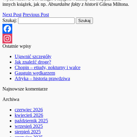
innych książek, jak np.
Absurdalne fakty z historii
Gilesa Miltona.
Next Post
Previous Post
Szukaj:
Facebook
Ostatnie wpisy
Instagram
Ujawnić szczegóły
Jak znaleźć drogę?
Chopin – etiudy, nokturny i walce
Gauguin wędkarzem
Afryka – historia prawdziwa
Najnowsze komentarze
Archiwa
czerwiec 2026
kwiecień 2026
październik 2025
wrzesień 2025
sierpień 2025