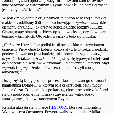
Autora-lingwista oprócz tej księgi ma na swoim koncie również
inne osadzone w starożytnym Rzymie powieści, najbardziej znana
jest trylogia „Africanus”.
W polskim wydaniu z oryginalnych 752 stron w naszej autorskiej
makiecie zrobiliśmy 656 stron, zachowując oczywiście wszystkie
elementy oryginału, jak drzewo genealogiczne rodziny Juliusza
Cezara, mapy obrazujące bitwy opisane w tekście, czy słowniczek
terminów łacińskich. Oto jeden wyjątek z tego słowniczka:
„
Cathedra
: Krzesło bez podłokietników, z lekko zakrzywionym
oparciem. Pierwotnie to kobiety korzystały z tego rodzaju siedzisk,
ponieważ uważano je za bardziej luksusowe, ale szybko zaczęli
używać ich także mężczyźni. Później stały się typowymi miejscami
do siedzenia dla sędziów w trybunale lub nauczycieli retoryki. Stąd
wywodzi się wyrażenie „mówić ex cathedra” (czyli mocą
autorytetu).”
Dużą częścią księgi jest opis procesu skorumpowanego senatora i
namiestnika Dolabelli, w którym rolę oskarżyciela pełni młody
Juliusz Cezar. To początek jego kariery, choć proces nie zakończył
się dla niego pomyślnie. Książka zawiera też wątek bosko-
fantastyczny, jak to w starożytnym Rzymie…
Książka ukazała się w marce
HI:STORY
, która jest imprintem
Wydawnictwa Otwartego. Przygotowaliśmy dla niej już kilka