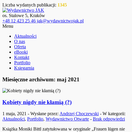
Liczba wydanych publikacji:
1345
os. Stalowe 5, Kraków
+48 12 423 25 46 jak@wydawnictwojak.pl
Menu
Aktualności
O nas
Oferta
eBooki
Kontakt
Portfolio
Księgarnia
Miesięczne archiwum: maj 2021
Kobiety nigdy nie kłamią (?)
1 maja, 2021 - Wysłane przez:
Andrzej Choczewski
- W kategorii:
Aktualności
,
Portfolio
,
Wydawnictwo Otwarte
-
Brak odpowiedzi
Książka Moniki Bittl zatytułowana w oryginale „Frauen lügen nie