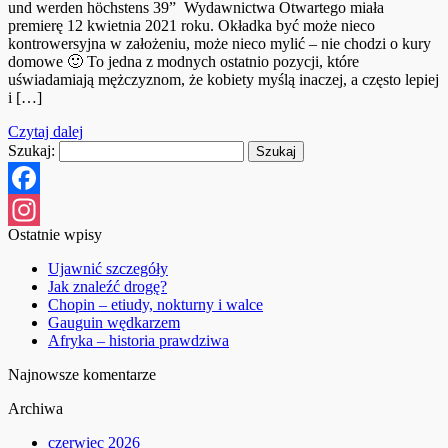
und werden höchstens 39” Wydawnictwa Otwartego miała
premierę 12 kwietnia 2021 roku. Okładka być może nieco
kontrowersyjna w założeniu, może nieco mylić – nie chodzi o kury
domowe 🙂 To jedna z modnych ostatnio pozycji, które
uświadamiają mężczyznom, że kobiety myślą inaczej, a często lepiej
i […]
Czytaj dalej
Szukaj:
Facebook
Ostatnie wpisy
Instagram
Ujawnić szczegóły
Jak znaleźć drogę?
Chopin – etiudy, nokturny i walce
Gauguin wędkarzem
Afryka – historia prawdziwa
Najnowsze komentarze
Archiwa
czerwiec 2026