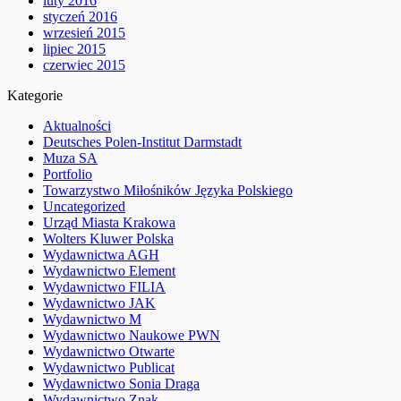
luty 2016
styczeń 2016
wrzesień 2015
lipiec 2015
czerwiec 2015
Kategorie
Aktualności
Deutsches Polen-Institut Darmstadt
Muza SA
Portfolio
Towarzystwo Miłośników Języka Polskiego
Uncategorized
Urząd Miasta Krakowa
Wolters Kluwer Polska
Wydawnictwa AGH
Wydawnictwo Element
Wydawnictwo FILIA
Wydawnictwo JAK
Wydawnictwo M
Wydawnictwo Naukowe PWN
Wydawnictwo Otwarte
Wydawnictwo Publicat
Wydawnictwo Sonia Draga
Wydawnictwo Znak