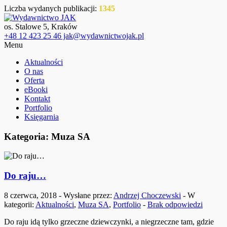
Liczba wydanych publikacji:
1345
os. Stalowe 5, Kraków
+48 12 423 25 46 jak@wydawnictwojak.pl
Menu
Aktualności
O nas
Oferta
eBooki
Kontakt
Portfolio
Księgarnia
Kategoria: Muza SA
Do raju…
8 czerwca, 2018 - Wysłane przez:
Andrzej Choczewski
- W
kategorii:
Aktualności
,
Muza SA
,
Portfolio
-
Brak odpowiedzi
Do raju idą tylko grzeczne dziewczynki, a niegrzeczne tam, gdzie