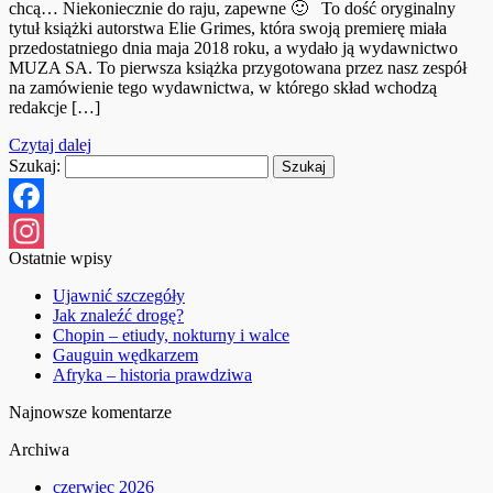
chcą… Niekoniecznie do raju, zapewne 🙂 To dość oryginalny
tytuł książki autorstwa Elie Grimes, która swoją premierę miała
przedostatniego dnia maja 2018 roku, a wydało ją wydawnictwo
MUZA SA. To pierwsza książka przygotowana przez nasz zespół
na zamówienie tego wydawnictwa, w którego skład wchodzą
redakcje […]
Czytaj dalej
Szukaj:
Facebook
Ostatnie wpisy
Instagram
Ujawnić szczegóły
Jak znaleźć drogę?
Chopin – etiudy, nokturny i walce
Gauguin wędkarzem
Afryka – historia prawdziwa
Najnowsze komentarze
Archiwa
czerwiec 2026