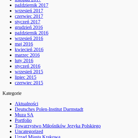
październik 2017
wrzesień 2017
czerwiec 2017
styczeń 2017
grudzień 2016
październik 2016
wrzesień 2016
maj 2016
kwiecień 2016
marzec 2016
luty 2016
styczeń 2016
wrzesień 2015
lipiec 2015
czerwiec 2015
Kategorie
Aktualności
Deutsches Polen-Institut Darmstadt
Muza SA
Portfolio
Towarzystwo Miłośników Języka Polskiego
Uncategorized
Urząd Miasta Krakowa