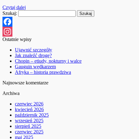
Czytaj dalej
Szukaj:
Facebook
Ostatnie wpisy
Instagram
Ujawnić szczegóły
Jak znaleźć drogę?
Chopin – etiudy, nokturny i walce
Gauguin wędkarzem
Afryka – historia prawdziwa
Najnowsze komentarze
Archiwa
czerwiec 2026
kwiecień 2026
październik 2025
wrzesień 2025
sierpień 2025
czerwiec 2025
maj 2025