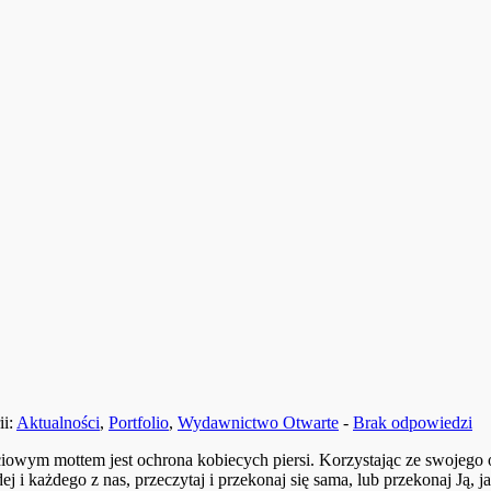
ii:
Aktualności
,
Portfolio
,
Wydawnictwo Otwarte
-
Brak odpowiedzi
życiowym mottem jest ochrona kobiecych piersi. Korzystając ze swojeg
i każdego z nas, przeczytaj i przekonaj się sama, lub przekonaj Ją, j