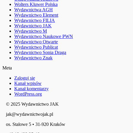
Wolters Kluwer Polska
Wydawnictwa AGH
Wydawnictwo Element
Wydawnictwo FILIA
Wydawnictwo JAK
Wydawnictwo M
Wydawnictwo Naukowe PWN
Wydawnictwo Otwarte
Wydawnictwo Publicat
Wydawnictwo Sonia Draga
Wydawnictwo Znak
Meta
Zaloguj się
Kanał wpisów
Kanał komentarzy
WordPress.org
© 2025 Wydawnictwo JAK
jak@wydawnictwojak.pl
os. Stalowe 5 • 31-920 Kraków