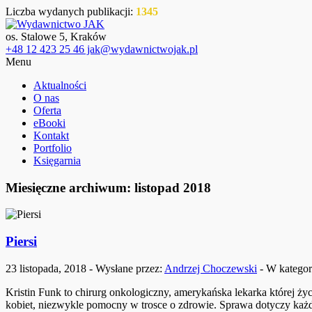
Liczba wydanych publikacji:
1345
os. Stalowe 5, Kraków
+48 12 423 25 46 jak@wydawnictwojak.pl
Menu
Aktualności
O nas
Oferta
eBooki
Kontakt
Portfolio
Księgarnia
Miesięczne archiwum: listopad 2018
Piersi
23 listopada, 2018 - Wysłane przez:
Andrzej Choczewski
- W kategor
Kristin Funk to chirurg onkologiczny, amerykańska lekarka której 
kobiet, niezwykle pomocny w trosce o zdrowie. Sprawa dotyczy każdej 