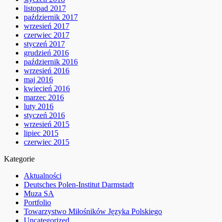
listopad 2017
październik 2017
wrzesień 2017
czerwiec 2017
styczeń 2017
grudzień 2016
październik 2016
wrzesień 2016
maj 2016
kwiecień 2016
marzec 2016
luty 2016
styczeń 2016
wrzesień 2015
lipiec 2015
czerwiec 2015
Kategorie
Aktualności
Deutsches Polen-Institut Darmstadt
Muza SA
Portfolio
Towarzystwo Miłośników Języka Polskiego
Uncategorized