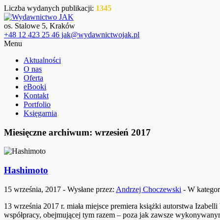
Liczba wydanych publikacji:
1345
os. Stalowe 5, Kraków
+48 12 423 25 46 jak@wydawnictwojak.pl
Menu
Aktualności
O nas
Oferta
eBooki
Kontakt
Portfolio
Księgarnia
Miesięczne archiwum: wrzesień 2017
Hashimoto
15 września, 2017 - Wysłane przez:
Andrzej Choczewski
- W kategor
13 września 2017 r. miała miejsce premiera książki autorstwa Izabe
współpracy, obejmującej tym razem – poza jak zawsze wykonywanymi