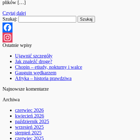
plików […]
Czytaj dalej
Szukaj:
Facebook
Ostatnie wpisy
Instagram
Ujawnić szczegóły
Jak znaleźć drogę?
Chopin – etiudy, nokturny i walce
Gauguin wędkarzem
Afryka – historia prawdziwa
Najnowsze komentarze
Archiwa
czerwiec 2026
kwiecień 2026
październik 2025
wrzesień 2025
sierpień 2025
czerwiec 2025