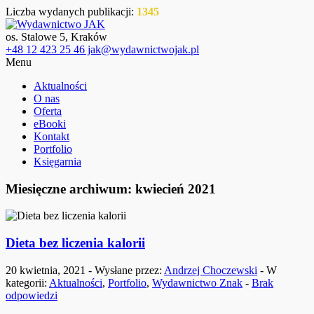
Liczba wydanych publikacji:
1345
os. Stalowe 5, Kraków
+48 12 423 25 46 jak@wydawnictwojak.pl
Menu
Aktualności
O nas
Oferta
eBooki
Kontakt
Portfolio
Księgarnia
Miesięczne archiwum: kwiecień 2021
Dieta bez liczenia kalorii
20 kwietnia, 2021 - Wysłane przez:
Andrzej Choczewski
- W
kategorii:
Aktualności
,
Portfolio
,
Wydawnictwo Znak
-
Brak
odpowiedzi