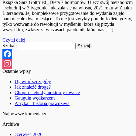
Książka Sara Gottfried „Dieta 7 hormonów. Ulecz swój metabolizm
i schudnij w 3 tygodnie” ukazała się na wiosnę 2021 roku w Znaku
Literanova. Jej kompleksowe przygotowanie do wydania zajęło
nam niecałe dwa miesiące. To nie jest zwykły poradnik dietetyczny,
tylko wezwanie do rewolucji w myśleniu, która się przyda
wszystkim, zwłaszcza w czasach pandemii, która nas […]
Czytaj dalej
Szukaj:
Facebook
Ostatnie wpisy
Instagram
Ujawnić szczegóły
Jak znaleźć drogę?
Chopin – etiudy, nokturny i walce
Gauguin wędkarzem
Afryka – historia prawdziwa
Najnowsze komentarze
Archiwa
czerwiec 2026