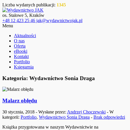
Liczba wydanych publikacji:
1345
os. Stalowe 5, Kraków
+48 12 423 25 46 jak@wydawnictwojak.pl
Menu
Aktualności
O nas
Oferta
eBooki
Kontakt
Portfolio
Księgarnia
Kategoria: Wydawnictwo Sonia Draga
Malarz obłędu
30 stycznia, 2018 - Wysłane przez:
Andrzej Choczewski
- W
kategorii:
Portfolio
,
Wydawnictwo Sonia Draga
-
Brak odpowiedzi
Książka przygotowana w naszym Wydawnictwie na