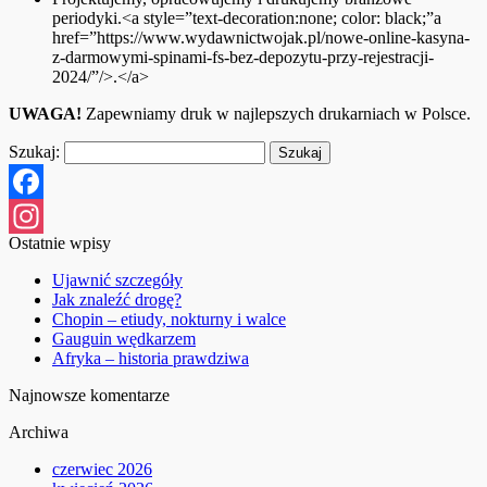
periodyki.<a style=”text-decoration:none; color: black;”a
href=”https://www.wydawnictwojak.pl/nowe-online-kasyna-
z-darmowymi-spinami-fs-bez-depozytu-przy-rejestracji-
2024/”/>.</a>
UWAGA!
Zapewniamy druk w najlepszych drukarniach w Polsce.
Szukaj:
Facebook
Ostatnie wpisy
Instagram
Ujawnić szczegóły
Jak znaleźć drogę?
Chopin – etiudy, nokturny i walce
Gauguin wędkarzem
Afryka – historia prawdziwa
Najnowsze komentarze
Archiwa
czerwiec 2026