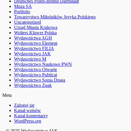
Deutsches Polen-Institut Darmstadt
Muza SA
Portfolio
Towarzystwo Miłośników Języka Polskiego
Uncategorized
Urząd Miasta Krakowa
Wolters Kluwer Polska
Wydawnictwa AGH
Wydawnictwo Element
Wydawnictwo FILIA
Wydawnictwo JAK
Wydawnictwo M
Wydawnictwo Naukowe PWN
Wydawnictwo Otwarte
Wydawnictwo Publicat
Wydawnictwo Sonia Draga
Wydawnictwo Znak
Meta
Zaloguj się
Kanał wpisów
Kanał komentarzy
WordPress.org
© 2025 Wydawnictwo JAK