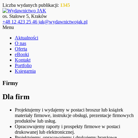
Liczba wydanych publikacji:
1345
os. Stalowe 5, Kraków
+48 12 423 25 46 jak@wydawnictwojak.pl
Menu
Aktualności
O nas
Oferta
eBooki
Kontakt
Portfolio
Księgarnia
Firmy
Dla firm
Projektujemy i wydajemy w postaci broszur lub książek
materiały firmowe, instrukcje obsługi, prezentacje firmowych
produktów lub usług.
Opracowujemy raporty i prospekty firmowe w postaci
drukowanej lub elektronicznej.
Projektujemy, opracowujemy i drukujemy branżowe