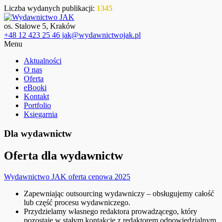
Liczba wydanych publikacji:
1345
os. Stalowe 5, Kraków
+48 12 423 25 46 jak@wydawnictwojak.pl
Menu
Aktualności
O nas
Oferta
eBooki
Kontakt
Portfolio
Księgarnia
Dla wydawnictw
Oferta dla wydawnictw
Wydawnictwo JAK oferta cenowa 2025
Zapewniając outsourcing wydawniczy – obsługujemy całość
lub część procesu wydawniczego.
Przydzielamy własnego redaktora prowadzącego, który
pozostaje w stałym kontakcie z redaktorem odpowiedzialnym