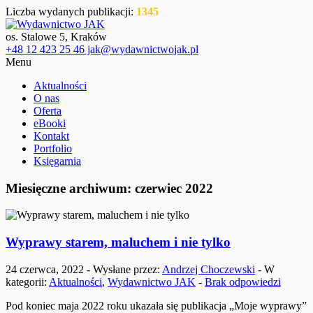
Liczba wydanych publikacji:
1345
os. Stalowe 5, Kraków
+48 12 423 25 46 jak@wydawnictwojak.pl
Menu
Aktualności
O nas
Oferta
eBooki
Kontakt
Portfolio
Księgarnia
Miesięczne archiwum: czerwiec 2022
Wyprawy starem, maluchem i nie tylko
24 czerwca, 2022 - Wysłane przez:
Andrzej Choczewski
- W
kategorii:
Aktualności
,
Wydawnictwo JAK
-
Brak odpowiedzi
Pod koniec maja 2022 roku ukazała się publikacja „Moje wyprawy”