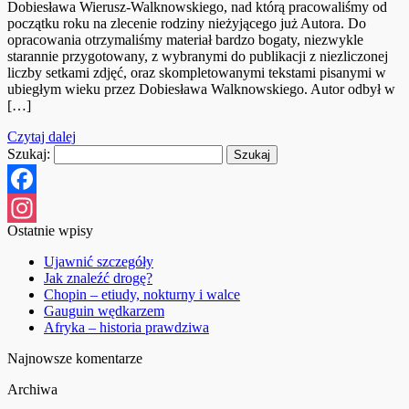
Dobiesława Wierusz-Walknowskiego, nad którą pracowaliśmy od
początku roku na zlecenie rodziny nieżyjącego już Autora. Do
opracowania otrzymaliśmy materiał bardzo bogaty, niezwykle
starannie przygotowany, z wybranymi do publikacji z niezliczonej
liczby setkami zdjęć, oraz skompletowanymi tekstami pisanymi w
ubiegłym wieku przez Dobiesława Walknowskiego. Autor odbył w
[…]
Czytaj dalej
Szukaj:
Facebook
Ostatnie wpisy
Instagram
Ujawnić szczegóły
Jak znaleźć drogę?
Chopin – etiudy, nokturny i walce
Gauguin wędkarzem
Afryka – historia prawdziwa
Najnowsze komentarze
Archiwa