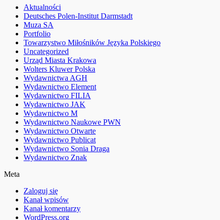
Aktualności
Deutsches Polen-Institut Darmstadt
Muza SA
Portfolio
Towarzystwo Miłośników Języka Polskiego
Uncategorized
Urząd Miasta Krakowa
Wolters Kluwer Polska
Wydawnictwa AGH
Wydawnictwo Element
Wydawnictwo FILIA
Wydawnictwo JAK
Wydawnictwo M
Wydawnictwo Naukowe PWN
Wydawnictwo Otwarte
Wydawnictwo Publicat
Wydawnictwo Sonia Draga
Wydawnictwo Znak
Meta
Zaloguj się
Kanał wpisów
Kanał komentarzy
WordPress.org