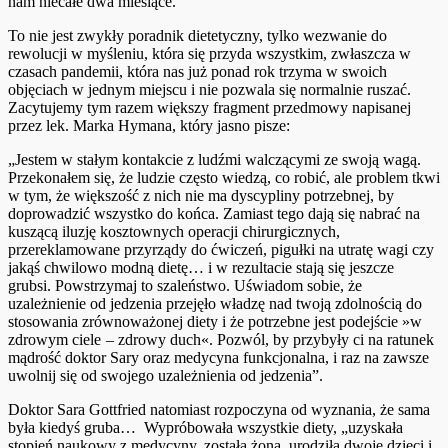
nam niecałe dwa miesiące.
To nie jest zwykły poradnik dietetyczny, tylko wezwanie do
rewolucji w myśleniu, która się przyda wszystkim, zwłaszcza w
czasach pandemii, która nas już ponad rok trzyma w swoich
objęciach w jednym miejscu i nie pozwala się normalnie ruszać.
Zacytujemy tym razem większy fragment przedmowy napisanej
przez lek. Marka Hymana, który jasno pisze:
„Jestem w stałym kontakcie z ludźmi walczącymi ze swoją wagą.
Przekonałem się, że ludzie często wiedzą, co robić, ale problem tkwi
w tym, że większość z nich nie ma dyscypliny potrzebnej, by
doprowadzić wszystko do końca. Zamiast tego dają się nabrać na
kuszącą iluzję kosztownych operacji chirurgicznych,
przereklamowane przyrządy do ćwiczeń, pigułki na utratę wagi czy
jakąś chwilowo modną dietę… i w rezultacie stają się jeszcze
grubsi. Powstrzymaj to szaleństwo. Uświadom sobie, że
uzależnienie od jedzenia przejęło władzę nad twoją zdolnością do
stosowania zrównoważonej diety i że potrzebne jest podejście »w
zdrowym ciele – zdrowy duch«. Pozwól, by przybyły ci na ratunek
mądrość doktor Sary oraz medycyna funkcjonalna, i raz na zawsze
uwolnij się od swojego uzależnienia od jedzenia”.
Doktor Sara Gottfried natomiast rozpoczyna od wyznania, że sama
była kiedyś gruba… Wypróbowała wszystkie diety, „uzyskała
stopień naukowy z medycyny, została żoną, urodziła dwoje dzieci i