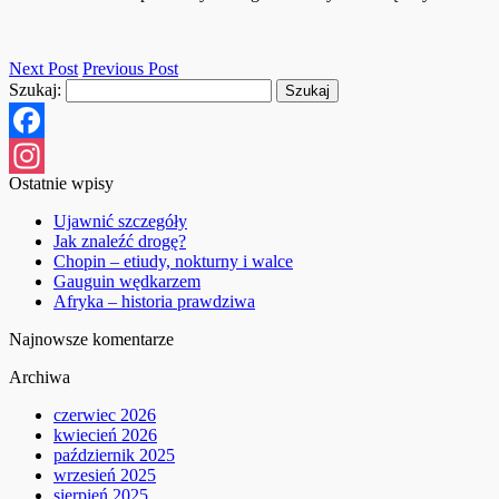
Next Post
Previous Post
Szukaj:
Facebook
Ostatnie wpisy
Instagram
Ujawnić szczegóły
Jak znaleźć drogę?
Chopin – etiudy, nokturny i walce
Gauguin wędkarzem
Afryka – historia prawdziwa
Najnowsze komentarze
Archiwa
czerwiec 2026
kwiecień 2026
październik 2025
wrzesień 2025
sierpień 2025