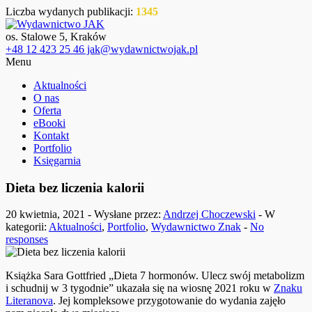
Liczba wydanych publikacji:
1345
os. Stalowe 5, Kraków
+48 12 423 25 46 jak@wydawnictwojak.pl
Menu
Aktualności
O nas
Oferta
eBooki
Kontakt
Portfolio
Księgarnia
Dieta bez liczenia kalorii
20 kwietnia, 2021 - Wysłane przez:
Andrzej Choczewski
- W
kategorii:
Aktualności
,
Portfolio
,
Wydawnictwo Znak
-
No
responses
Książka Sara Gottfried „Dieta 7 hormonów. Ulecz swój metabolizm
i schudnij w 3 tygodnie” ukazała się na wiosnę 2021 roku w
Znaku
Literanova
. Jej kompleksowe przygotowanie do wydania zajęło