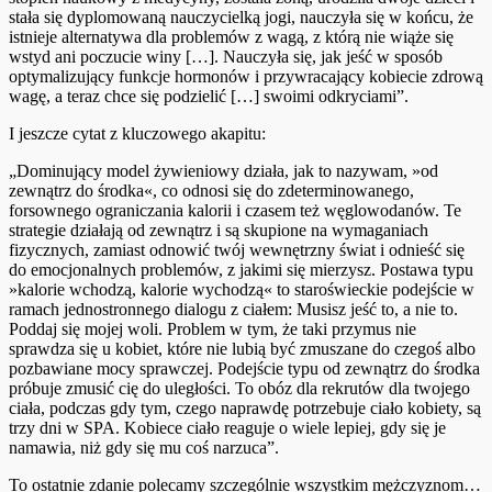
stała się dyplomowaną nauczycielką jogi, nauczyła się w końcu, że
istnieje alternatywa dla problemów z wagą, z którą nie wiąże się
wstyd ani poczucie winy […]. Nauczyła się, jak jeść w sposób
optymalizujący funkcje hormonów i przywracający kobiecie zdrową
wagę, a teraz chce się podzielić […] swoimi odkryciami”.
I jeszcze cytat z kluczowego akapitu:
„Dominujący model żywieniowy działa, jak to nazywam, »od
zewnątrz do środka«, co odnosi się do zdeterminowanego,
forsownego ograniczania kalorii i czasem też węglowodanów. Te
strategie działają od zewnątrz i są skupione na wymaganiach
fizycznych, zamiast odnowić twój wewnętrzny świat i odnieść się
do emocjonalnych problemów, z jakimi się mierzysz. Postawa typu
»kalorie wchodzą, kalorie wychodzą« to staroświeckie podejście w
ramach jednostronnego dialogu z ciałem: Musisz jeść to, a nie to.
Poddaj się mojej woli. Problem w tym, że taki przymus nie
sprawdza się u kobiet, które nie lubią być zmuszane do czegoś albo
pozbawiane mocy sprawczej. Podejście typu od zewnątrz do środka
próbuje zmusić cię do uległości. To obóz dla rekrutów dla twojego
ciała, podczas gdy tym, czego naprawdę potrzebuje ciało kobiety, są
trzy dni w SPA. Kobiece ciało reaguje o wiele lepiej, gdy się je
namawia, niż gdy się mu coś narzuca”.
To ostatnie zdanie polecamy szczególnie wszystkim mężczyznom…