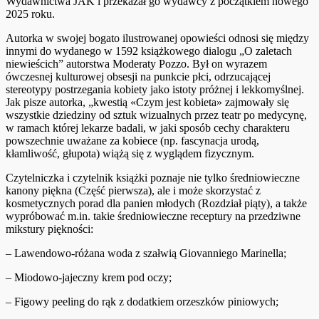
Wydawnictwa JAK i przekazał go wydawcy z początkiem nowego
2025 roku.
Autorka w swojej bogato ilustrowanej opowieści odnosi się między
innymi do wydanego w 1592 książkowego dialogu „O zaletach
niewieścich” autorstwa Moderaty Pozzo. Był on wyrazem
ówczesnej kulturowej obsesji na punkcie płci, odrzucającej
stereotypy postrzegania kobiety jako istoty próżnej i lekkomyślnej.
Jak pisze autorka, „kwestią «Czym jest kobieta» zajmowały się
wszystkie dziedziny od sztuk wizualnych przez teatr po medycynę,
w ramach której lekarze badali, w jaki sposób cechy charakteru
powszechnie uważane za kobiece (np. fascynacja urodą,
kłamliwość, głupota) wiążą się z wyglądem fizycznym.
Czytelniczka i czytelnik książki poznaje nie tylko średniowieczne
kanony piękna (Część pierwsza), ale i może skorzystać z
kosmetycznych porad dla panien młodych (Rozdział piąty), a także
wypróbować m.in. takie średniowieczne receptury na przedziwne
mikstury piękności:
– Lawendowo-różana woda z szałwią Giovanniego Marinella;
– Miodowo-jajeczny krem pod oczy;
– Figowy peeling do rąk z dodatkiem orzeszków piniowych;