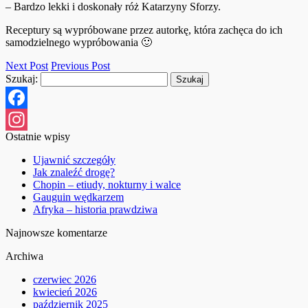
– Bardzo lekki i doskonały róż Katarzyny Sforzy.
Receptury są wypróbowane przez autorkę, która zachęca do ich
samodzielnego wypróbowania 🙂
Next Post
Previous Post
Szukaj:
Facebook
Ostatnie wpisy
Instagram
Ujawnić szczegóły
Jak znaleźć drogę?
Chopin – etiudy, nokturny i walce
Gauguin wędkarzem
Afryka – historia prawdziwa
Najnowsze komentarze
Archiwa
czerwiec 2026
kwiecień 2026
październik 2025