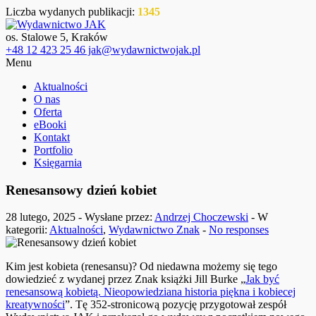
Liczba wydanych publikacji:
1345
os. Stalowe 5, Kraków
+48 12 423 25 46 jak@wydawnictwojak.pl
Menu
Aktualności
O nas
Oferta
eBooki
Kontakt
Portfolio
Księgarnia
Renesansowy dzień kobiet
28 lutego, 2025 - Wysłane przez:
Andrzej Choczewski
- W
kategorii:
Aktualności
,
Wydawnictwo Znak
-
No responses
Kim jest kobieta (renesansu)? Od niedawna możemy się tego
dowiedzieć z wydanej przez Znak książki Jill Burke „
Jak być
renesansową kobietą. Nieopowiedziana historia piękna i kobiecej
kreatywności
”. Tę 352-stronicową pozycję przygotował zespół