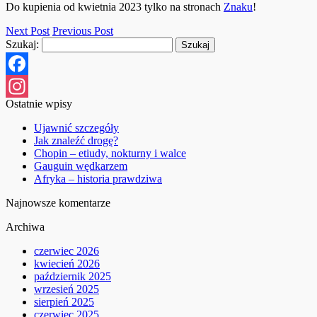
Do kupienia od kwietnia 2023 tylko na stronach
Znaku
!
Next Post
Previous Post
Szukaj:
Facebook
Ostatnie wpisy
Instagram
Ujawnić szczegóły
Jak znaleźć drogę?
Chopin – etiudy, nokturny i walce
Gauguin wędkarzem
Afryka – historia prawdziwa
Najnowsze komentarze
Archiwa
czerwiec 2026
kwiecień 2026
październik 2025
wrzesień 2025
sierpień 2025
czerwiec 2025