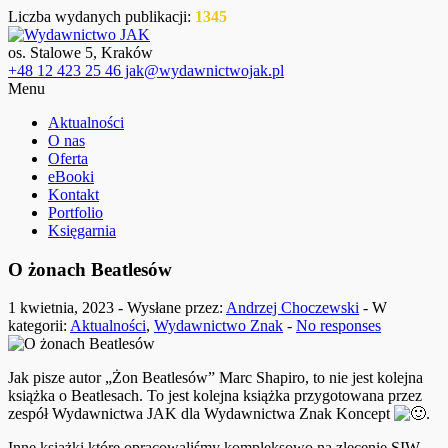
Liczba wydanych publikacji:
1345
os. Stalowe 5, Kraków
+48 12 423 25 46 jak@wydawnictwojak.pl
Menu
Aktualności
O nas
Oferta
eBooki
Kontakt
Portfolio
Księgarnia
O żonach Beatlesów
1 kwietnia, 2023 - Wysłane przez:
Andrzej Choczewski
- W
kategorii:
Aktualności
,
Wydawnictwo Znak
-
No responses
Jak pisze autor „Żon Beatlesów” Marc Shapiro, to nie jest kolejna
książka o Beatlesach. To jest kolejna książka przygotowana przez
zespół Wydawnictwa JAK dla Wydawnictwa Znak Koncept
.
Inne książki które opracowaliśmy kompleksowo na zlecenie SIW