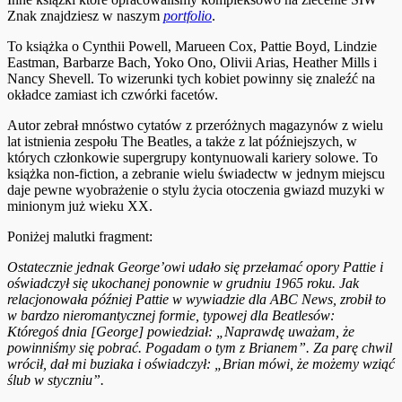
Znak znajdziesz w naszym
portfolio
.
To książka o Cynthii Powell, Marueen Cox, Pattie Boyd, Lindzie
Eastman, Barbarze Bach, Yoko Ono, Olivii Arias, Heather Mills i
Nancy Shevell. To wizerunki tych kobiet powinny się znaleźć na
okładce zamiast ich czwórki facetów.
Autor zebrał mnóstwo cytatów z przeróżnych magazynów z wielu
lat istnienia zespołu The Beatles, a także z lat późniejszych, w
których członkowie supergrupy kontynuowali kariery solowe. To
książka non-fiction, a zebranie wielu świadectw w jednym miejscu
daje pewne wyobrażenie o stylu życia otoczenia gwiazd muzyki w
minionym już wieku XX.
Poniżej malutki fragment:
Ostatecznie jednak George’owi udało się przełamać opory Pattie i
oświadczył się ukochanej ponownie w grudniu 1965 roku. Jak
relacjonowała później Pattie w wywiadzie dla ABC News, zrobił to
w bardzo nieromantycznej formie, typowej dla Beatlesów:
Któregoś dnia [George] powiedział: „Naprawdę uważam, że
powinniśmy się pobrać. Pogadam o tym z Brianem”. Za parę chwil
wrócił, dał mi buziaka i oświadczył: „Brian mówi, że możemy wziąć
ślub w styczniu”.