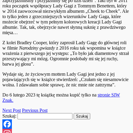
zaprzyjaźniliśmy i przyjaźnimy się po dziś dzień”. Taki był w 2011
roku początek współpracy Lady Gagi z Tommym Benettem, który
w 2014 zaowocował niezwykłym albumem „Cheek to Cheek”. Ale
to tylko jeden z grzeczniejszych wizerunków Lady Gaga, które
możecie obejrzeć w tym pełnym kolorowych kreacji Lady Gagi
albumie. Tak, tak, obejrzycie nawet słynną suknię z prawdziwego
mięsa…
Z kolei Bradley Cooper, który zaprosił Lady Gagę do głównej roli
w filmie
Narodziny gwiazdy
z 2016 roku tak wspomina w książce
wrażenia z pierwszego jej występu: „To było jak diamentowy strzał
przeszywający mi mózg. Ogromnie podobały mi się jej ruchy,
barwa jej głosu”.
Wydaje się, że życiowym mottem Lady Gagi jest jedno z jej
pojawiających się w książce stwierdzeń: „Czułam się niesamowicie
wolna. I zdawałam sobie sprawę, że nic mnie nie zatrzyma”.
Do 6 lutego 2023 tę książkę można kupić tylko na
stronie SIW
Znak.
Next Post
Previous Post
Szukaj: