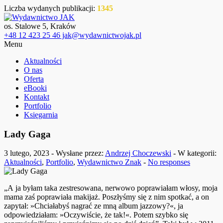
Liczba wydanych publikacji:
1345
os. Stalowe 5, Kraków
+48 12 423 25 46 jak@wydawnictwojak.pl
Menu
Aktualności
O nas
Oferta
eBooki
Kontakt
Portfolio
Księgarnia
Lady Gaga
3 lutego, 2023 - Wysłane przez:
Andrzej Choczewski
- W kategorii:
Aktualności
,
Portfolio
,
Wydawnictwo Znak
-
No responses
„A ja byłam taka zestresowana, nerwowo poprawiałam włosy, moja
mama zaś poprawiała makijaż. Poszłyśmy się z nim spotkać, a on
zapytał: »Chciałabyś nagrać ze mną album jazzowy?«, ja
odpowiedziałam: »Oczywiście, że tak!«. Potem szybko się