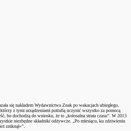
zała się nakładem Wydawnictwa Znak po wakacjach ubiegłego,
którzy z tymi urządzeniami potrafią uczynić wszystko za pomocą
eść, bo dochodzą do wniosku, że to „kolosalna strata czasu”. W 2013
zystkie niezbędne składniki odżywcze. „Po miesiącu, ku zdziwieniu
ież zniknął»”.