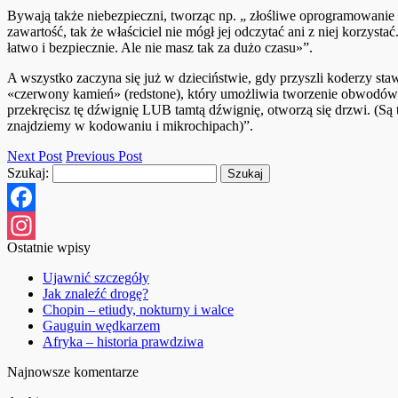
Bywają także niebezpieczni, tworząc np. „ złośliwe oprogramowanie
zawartość, tak że właściciel nie mógł jej odczytać ani z niej korzy
łatwo i bezpiecznie. Ale nie masz tak za dużo czasu»”.
A wszystko zaczyna się już w dzieciństwie, gdy przyszli koderzy s
«czerwony kamień» (redstone), który umożliwia tworzenie obwodów lo
przekręcisz tę dźwignię LUB tamtą dźwignię, otworzą się drzwi. (S
znajdziemy w kodowaniu i mikrochipach)”.
Next Post
Previous Post
Szukaj:
Facebook
Ostatnie wpisy
Instagram
Ujawnić szczegóły
Jak znaleźć drogę?
Chopin – etiudy, nokturny i walce
Gauguin wędkarzem
Afryka – historia prawdziwa
Najnowsze komentarze