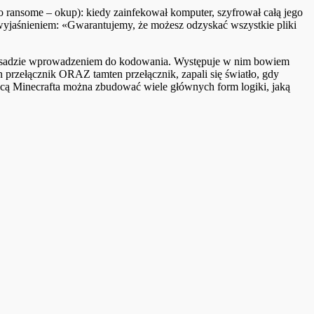
 ransome – okup): kiedy zainfekował komputer, szyfrował całą jego
z wyjaśnieniem: «Gwarantujemy, że możesz odzyskać wszystkie pliki
 w zasadzie wprowadzeniem do kodowania. Występuje w nim bowiem
przełącznik ORAZ tamten przełącznik, zapali się światło, gdy
ocą Minecrafta można zbudować wiele głównych form logiki, jaką