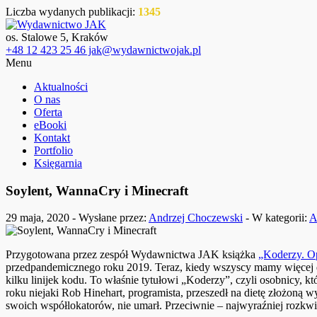
Liczba wydanych publikacji:
1345
os. Stalowe 5, Kraków
+48 12 423 25 46 jak@wydawnictwojak.pl
Menu
Aktualności
O nas
Oferta
eBooki
Kontakt
Portfolio
Księgarnia
Soylent, WannaCry i Minecraft
29 maja, 2020 - Wysłane przez:
Andrzej Choczewski
- W kategorii:
A
Przygotowana przez zespół Wydawnictwa JAK książka
„Koderzy. Op
przedpandemicznego roku 2019. Teraz, kiedy wszyscy mamy więcej do
kilku linijek kodu. To właśnie tytułowi „Koderzy”, czyli osobnicy, 
roku niejaki Rob Hinehart, programista, przeszedł na dietę złożoną
swoich współlokatorów, nie umarł. Przeciwnie – najwyraźniej rozkwitał