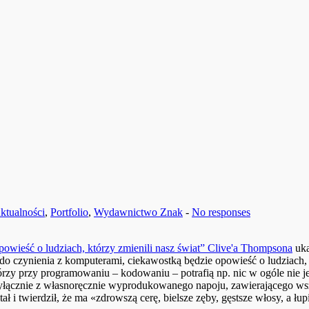
ktualności
,
Portfolio
,
Wydawnictwo Znak
-
No responses
owieść o ludziach, którzy zmienili nasz świat” Clive'a Thompsona
uka
 czynienia z komputerami, ciekawostką będzie opowieść o ludziach, 
którzy przy programowaniu – kodowaniu – potrafią np. nic w ogóle nie j
 wyłącznie z własnoręcznie wyprodukowanego napoju, zawierającego ws
 i twierdził, że ma «zdrowszą cerę, bielsze zęby, gęstsze włosy, a łup