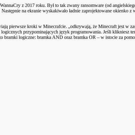
 WannaCry z 2017 roku. Był to tak zwany ransomware (od angielskiego
stać. Następnie na ekranie wyskakiwało ładnie zaprojektowane okienko 
tawiają pierwsze kroki w Minecrafcie. „odkrywają, że Minecraft jest
gicznych przypominających język programowania. Jeśli klikniesz ten 
ą to bramki logiczne: bramka AND oraz bramka OR – w istocie za pom