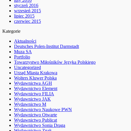
luty 2016
styczeń 2016
wrzesień 2015
lipiec 2015
czerwiec 2015
Kategorie
Aktualności
Deutsches Polen-Institut Darmstadt
Muza SA
Portfolio
Towarzystwo Miłośników Języka Polskiego
Uncategorized
Urząd Miasta Krakowa
Wolters Kluwer Polska
Wydawnictwa AGH
Wydawnictwo Element
Wydawnictwo FILIA
Wydawnictwo JAK
Wydawnictwo M
Wydawnictwo Naukowe PWN
Wydawnictwo Otwarte
Wydawnictwo Publicat
Wydawnictwo Sonia Draga
Wydawnictwo Znak