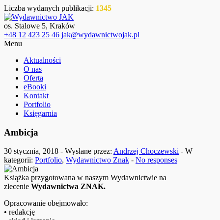
Liczba wydanych publikacji:
1345
os. Stalowe 5, Kraków
+48 12 423 25 46 jak@wydawnictwojak.pl
Menu
Aktualności
O nas
Oferta
eBooki
Kontakt
Portfolio
Księgarnia
Ambicja
30 stycznia, 2018 - Wysłane przez:
Andrzej Choczewski
- W
kategorii:
Portfolio
,
Wydawnictwo Znak
-
No responses
Książka przygotowana w naszym Wydawnictwie na
zlecenie
Wydawnictwa ZNAK.
Opracowanie obejmowało:
• redakcję