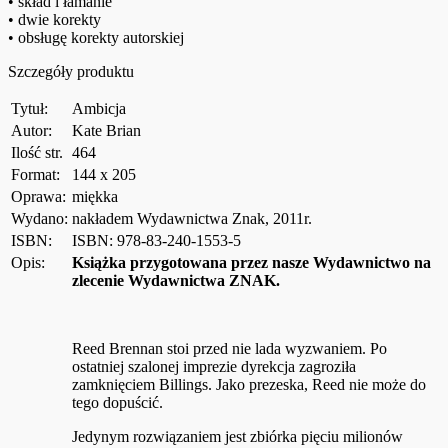
• skład i łamanie
• dwie korekty
• obsługę korekty autorskiej
Szczegóły produktu
Tytuł:
Ambicja
Autor:
Kate Brian
Ilość str.
464
Format:
144 x 205
Oprawa:
miękka
Wydano:
nakładem Wydawnictwa Znak, 2011r.
ISBN:
ISBN: 978-83-240-1553-5
Opis:
Książka przygotowana przez nasze Wydawnictwo na
zlecenie Wydawnictwa ZNAK.
Reed Brennan stoi przed nie lada wyzwaniem. Po
ostatniej szalonej imprezie dyrekcja zagroziła
zamknięciem Billings. Jako prezeska, Reed nie może do
tego dopuścić.
Jedynym rozwiązaniem jest zbiórka pięciu milionów