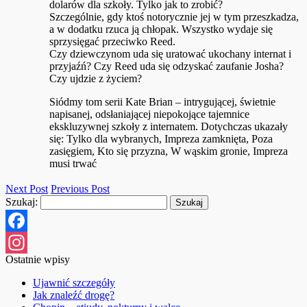
dolarów dla szkoły. Tylko jak to zrobić?
Szczególnie, gdy ktoś notorycznie jej w tym przeszkadza,
a w dodatku rzuca ją chłopak. Wszystko wydaje się
sprzysięgać przeciwko Reed.
Czy dziewczynom uda się uratować ukochany internat i
przyjaźń? Czy Reed uda się odzyskać zaufanie Josha?
Czy ujdzie z życiem?
Siódmy tom serii Kate Brian – intrygującej, świetnie
napisanej, odsłaniającej niepokojące tajemnice
ekskluzywnej szkoły z internatem. Dotychczas ukazały
się: Tylko dla wybranych, Impreza zamknięta, Poza
zasięgiem, Kto się przyzna, W wąskim gronie, Impreza
musi trwać
Next Post
Previous Post
Szukaj:
Facebook
Ostatnie wpisy
Instagram
Ujawnić szczegóły
Jak znaleźć drogę?