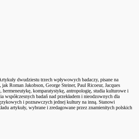
. Artykuły dwudziestu trzech wpływowych badaczy, pisane na
w, jak Roman Jakobson, George Steiner, Paul Ricoeur, Jacques
ę, hermeneutykę, komparatystykę, antropologię, studia kulturowe i
zenia współczesnych badań nad przekładem i nieodzownych dla
językowych i poznawczych jednej kultury na inną. Stanowi
ekładu artykuły, wybrane i zredagowane przez znamienitych polskich