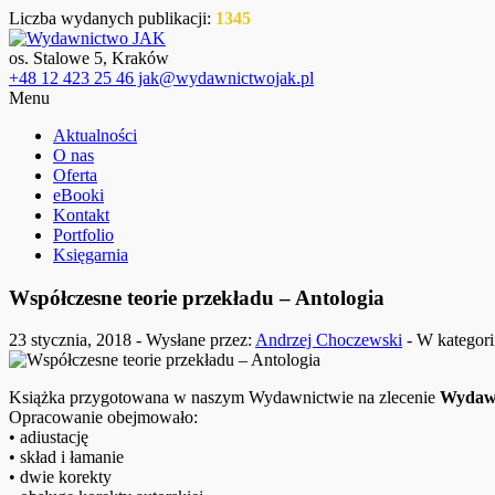
Liczba wydanych publikacji:
1345
os. Stalowe 5, Kraków
+48 12 423 25 46 jak@wydawnictwojak.pl
Menu
Aktualności
O nas
Oferta
eBooki
Kontakt
Portfolio
Księgarnia
Współczesne teorie przekładu – Antologia
23 stycznia, 2018 - Wysłane przez:
Andrzej Choczewski
- W kategori
Książka przygotowana w naszym Wydawnictwie na zlecenie
Wydaw
Opracowanie obejmowało:
• adiustację
• skład i łamanie
• dwie korekty