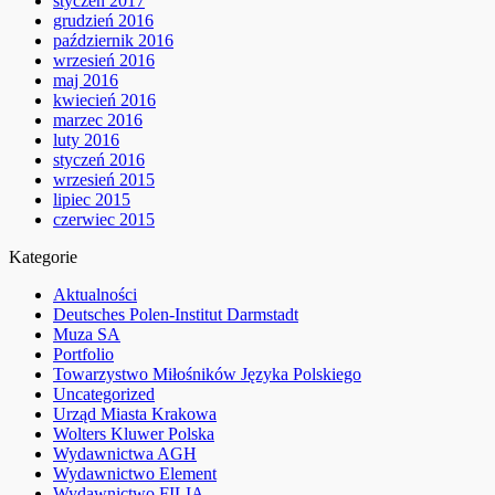
styczeń 2017
grudzień 2016
październik 2016
wrzesień 2016
maj 2016
kwiecień 2016
marzec 2016
luty 2016
styczeń 2016
wrzesień 2015
lipiec 2015
czerwiec 2015
Kategorie
Aktualności
Deutsches Polen-Institut Darmstadt
Muza SA
Portfolio
Towarzystwo Miłośników Języka Polskiego
Uncategorized
Urząd Miasta Krakowa
Wolters Kluwer Polska
Wydawnictwa AGH
Wydawnictwo Element
Wydawnictwo FILIA