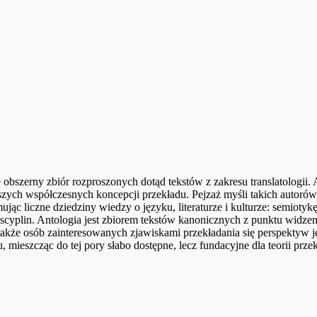
 obszerny zbiór rozproszonych dotąd tekstów z zakresu translatologii
ejszych współczesnych koncepcji przekładu. Pejzaż myśli takich autoró
ąc liczne dziedziny wiedzy o języku, literaturze i kulturze: semiotyk
u dyscyplin. Antologia jest zbiorem tekstów kanonicznych z punktu wid
 także osób zainteresowanych zjawiskami przekładania się perspektyw 
mieszcząc do tej pory słabo dostępne, lecz fundacyjne dla teorii prz