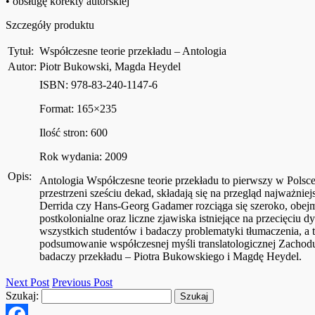
• obsługę korekty autorskiej
Szczegóły produktu
Tytuł:
Współczesne teorie przekładu – Antologia
Autor:
Piotr Bukowski, Magda Heydel
ISBN: 978-83-240-1147-6
Format: 165×235
Ilość stron: 600
Rok wydania: 2009
Opis:
Antologia Współczesne teorie przekładu to pierwszy w Polsce
przestrzeni sześciu dekad, składają się na przegląd najważni
Derrida czy Hans-Georg Gadamer rozciąga się szeroko, obejmuj
postkolonialne oraz liczne zjawiska istniejące na przecięci
wszystkich studentów i badaczy problematyki tłumaczenia, a
podsumowanie współczesnej myśli translatologicznej Zachodu, 
badaczy przekładu – Piotra Bukowskiego i Magdę Heydel.
Next Post
Previous Post
Szukaj: