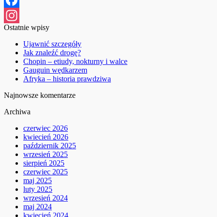
Facebook
Ostatnie wpisy
Instagram
Ujawnić szczegóły
Jak znaleźć drogę?
Chopin – etiudy, nokturny i walce
Gauguin wędkarzem
Afryka – historia prawdziwa
Najnowsze komentarze
Archiwa
czerwiec 2026
kwiecień 2026
październik 2025
wrzesień 2025
sierpień 2025
czerwiec 2025
maj 2025
luty 2025
wrzesień 2024
maj 2024
kwiecień 2024