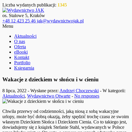
Liczba wydanych publikacji:
1345
os. Stalowe 5, Kraków
+48 12 423 25 46 jak@wydawnictwojak.pl
Menu
Aktualności
O nas
Oferta
eBooki
Kontakt
Portfolio
Księgarnia
Wakacje z dzieckiem w słońcu i w cieniu
8 lipca, 2022 - Wysłane przez:
Andrzej Choczewski
- W kategorii:
Aktualności
,
Wydawnictwo Otwarte
-
No responses
Chwila przerwy od codzienności, jaką niosą z sobą wakacyjne
urlopy, może być dobrą okazją, żeby spędzić trochę czasu ze swoim
własnym Dzieckiem Słońca i Dzieckiem Cienia. Co to takiego jest,
dowiadujemy się z książek Stefanie Stahl, wydawanych w Polsce