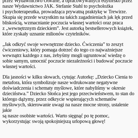
przez Wydawnictwo Otwarte, a opracowywanych edytorsko przez
nasze Wydawnictwo JAK. Stefanie Stahl to psycholożka
i psychoterapeutka, prowadząca prywatną praktykę w Trewirze.
Skupia się przede wszystkim na takich zagadnieniach jak lęk przed
bliskością, wzmacnianie poczucia własnej wartości oraz praca
z „wewnętrznym dzieckiem”. Jest autorką bestsellerowych książek,
które zyskały uznanie milionów czytelników.
„Jak odkryć swoje wewnętrzne dziecko. Ćwiczenia” to zeszyt
ćwiczeniowy, który pomaga dotrzeć do tego co najważniejsze
wewnątrz każdego z nas, żebyśmy mogli ugruntować wiedzę o
sobie samym, umocnić poczucie niezależności i budować poczucie
własnej wartości.
Dla jasności w kilku słowach, cytując Autorkę: „Dziecko Cienia to
metafora, która symbolizuje nasze wdrukowane negatywne
doświadczenia i schematy myślowe, które nabyliśmy w okresie
dzieciństwa.” Dziecko Słońca jest jego przeciwieństwem, to stan do
którego dążymy, przez odkrycie wspierających schematów
myślowych, skierowanie uwagi na nasze mocne strony, ustalenie
jakie
są nasze osobiste wartości. Warto sięgnąć po tę pomoc,
wykorzystując swoją spokojniejszą urlopową głowę!