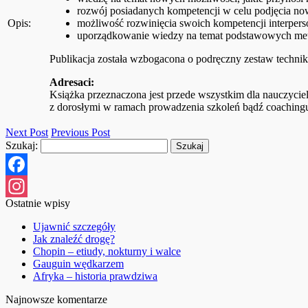
rozwój posiadanych kompetencji w celu podjęcia no
Opis:
możliwość rozwinięcia swoich kompetencji interpers
uporządkowanie wiedzy na temat podstawowych metod
Publikacja została wzbogacona o podręczny zestaw technik 
Adresaci:
Książka przeznaczona jest przede wszystkim dla nauczycie
z dorosłymi w ramach prowadzenia szkoleń bądź coaching
Next Post
Previous Post
Szukaj:
Facebook
Ostatnie wpisy
Instagram
Ujawnić szczegóły
Jak znaleźć drogę?
Chopin – etiudy, nokturny i walce
Gauguin wędkarzem
Afryka – historia prawdziwa
Najnowsze komentarze