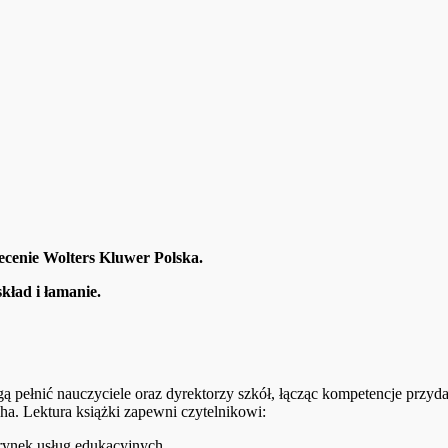
cenie Wolters Kluwer Polska.
kład i łamanie.
gą pełnić nauczyciele oraz dyrektorzy szkół, łącząc kompetencje przy
acha. Lektura książki zapewni czytelnikowi:
rynek usług edukacyjnych,