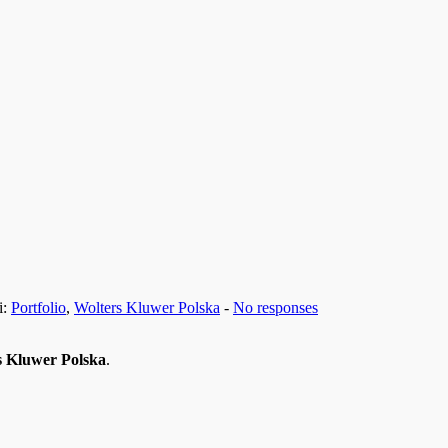
i:
Portfolio
,
Wolters Kluwer Polska
-
No responses
s Kluwer Polska
.