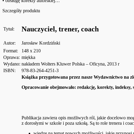
• obsługę korekty autorskiej…
Szczegóły produktu
Nauczyciel, trener, coach
Tytuł:
Autor:
Jarosław Kordziński
Format:
148 x 210
Oprawa:
miękka
Wydano:
nakładem Wolters Kluwer Polska – Oficyna, 2013 r
ISBN:
978-83-264-4251-3
Książka przygotowana przez nasze Wydawnictwo na zle
Opracowanie obejmowało: redakcję, korekty, indeksy, s
Publikacja zawiera opis możliwych ról, jakie docelowo mo
z dorosłymi w szkole i poza szkołą. Są to role trenera i co
wiedzę na temat nowych możliwości, jakie przynosi 