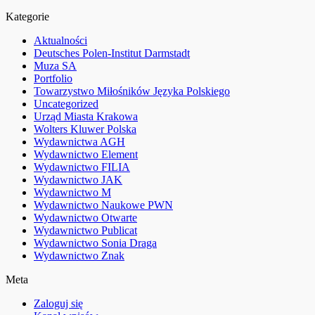
Kategorie
Aktualności
Deutsches Polen-Institut Darmstadt
Muza SA
Portfolio
Towarzystwo Miłośników Języka Polskiego
Uncategorized
Urząd Miasta Krakowa
Wolters Kluwer Polska
Wydawnictwa AGH
Wydawnictwo Element
Wydawnictwo FILIA
Wydawnictwo JAK
Wydawnictwo M
Wydawnictwo Naukowe PWN
Wydawnictwo Otwarte
Wydawnictwo Publicat
Wydawnictwo Sonia Draga
Wydawnictwo Znak
Meta
Zaloguj się