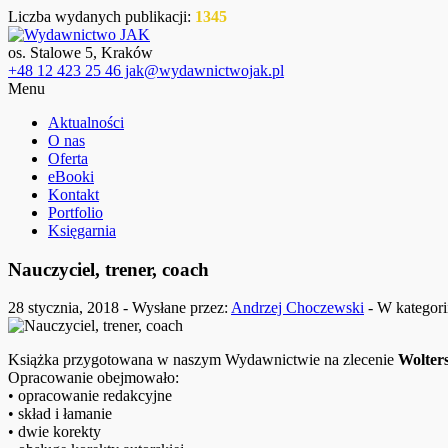
Liczba wydanych publikacji:
1345
os. Stalowe 5, Kraków
+48 12 423 25 46 jak@wydawnictwojak.pl
Menu
Aktualności
O nas
Oferta
eBooki
Kontakt
Portfolio
Księgarnia
Nauczyciel, trener, coach
28 stycznia, 2018 - Wysłane przez:
Andrzej Choczewski
- W kategori
Książka przygotowana w naszym Wydawnictwie na zlecenie
Wolter
Opracowanie obejmowało:
• opracowanie redakcyjne
• skład i łamanie
• dwie korekty