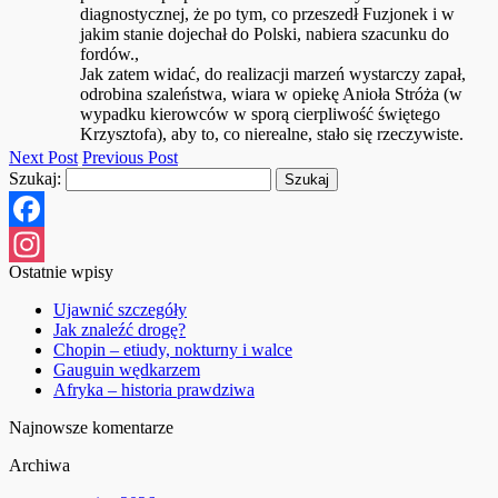
diagnostycznej, że po tym, co przeszedł Fuzjonek i w
jakim stanie dojechał do Polski, nabiera szacunku do
fordów.,
Jak zatem widać, do realizacji marzeń wystarczy zapał,
odrobina szaleństwa, wiara w opiekę Anioła Stróża (w
wypadku kierowców w sporą cierpliwość świętego
Krzysztofa), aby to, co nierealne, stało się rzeczywiste.
Next Post
Previous Post
Szukaj:
Facebook
Ostatnie wpisy
Instagram
Ujawnić szczegóły
Jak znaleźć drogę?
Chopin – etiudy, nokturny i walce
Gauguin wędkarzem
Afryka – historia prawdziwa
Najnowsze komentarze
Archiwa