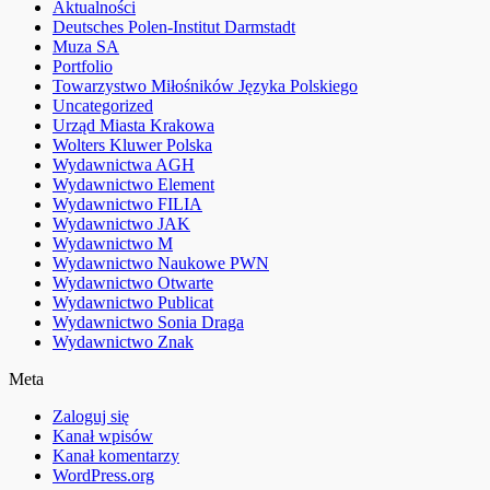
Aktualności
Deutsches Polen-Institut Darmstadt
Muza SA
Portfolio
Towarzystwo Miłośników Języka Polskiego
Uncategorized
Urząd Miasta Krakowa
Wolters Kluwer Polska
Wydawnictwa AGH
Wydawnictwo Element
Wydawnictwo FILIA
Wydawnictwo JAK
Wydawnictwo M
Wydawnictwo Naukowe PWN
Wydawnictwo Otwarte
Wydawnictwo Publicat
Wydawnictwo Sonia Draga
Wydawnictwo Znak
Meta
Zaloguj się
Kanał wpisów
Kanał komentarzy
WordPress.org