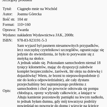
Tytuł:
Ciągnęło mnie na Wschód
Autor:
Joanna Górecka
Ilość str.
104 str
Format:
110×160
Oprawa:
Twarda
Wydano:
nakładem Wydawnictwa JAK, 2008r.
ISBN:
978-83-923191-5-3
Sam wyjazd był pasmem niesamowitych przypadków,
lecz oszczędzę czytelnikowi szczegółów, ograniczając się
jedynie do stwierdzenia, że było to porywanie się z
motyką na słońce.
A jednak udało się. Pokonałam samochodem niemal 18
tysięcy kilometrów, mając do dyspozycji zaledwie
komplet bezpieczników, żarówek, litr oleju na dolewkę i
dojazdówkę! Wiem, że brzmi to nieprawdopodobnie (i
nie do końca odpowiedzialnie), ale cały dystans
przejechaliśmy bez najmniejszego problemu z
samochodem i choć po powrocie odezwała się pompa
Opis:
chłodząca, opony wyłysiały całkowicie, a latające w
Ałtaju kamienie pozostawiły pamiątki na lewym nadkolu,
to jednak byłam dumna, gdy mój towarzysz podróży
powiedział po powrocie do domu i wizycie na ścieżce