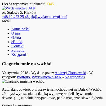
Liczba wydanych publikacji:
1345
os. Stalowe 5, Kraków
+48 12 423 25 46 jak@wydawnictwojak.pl
Menu
Aktualności
O nas
Oferta
eBooki
Kontakt
Portfolio
Księgarnia
Ciągnęło mnie na wschód
30 stycznia, 2018 - Wysłane przez:
Andrzej Choczewski
- W
kategorii:
Portfolio
,
Wydawnictwo JAK
-
No responses
Autorska opowieść o wyprawie samochodowej na Daleki Wschód.
„Pomysł wyruszenia na daleką wyprawę zrodził się we mnie
dawno. (…) zupełnie przypadkowo, padło magiczne słowo Syberia
Szczegóły produktu